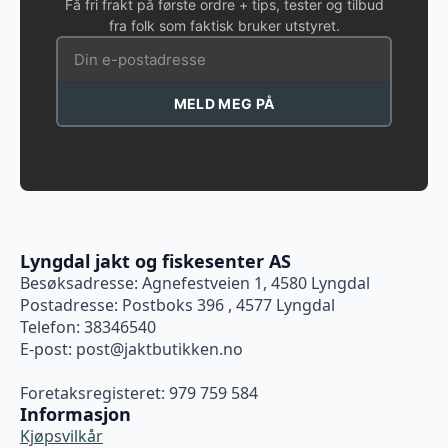
Få fri frakt på første ordre + tips, tester og tilbud
fra folk som faktisk bruker utstyret.
MELD MEG PÅ
Lyngdal jakt og fiskesenter AS
Besøksadresse: Agnefestveien 1, 4580 Lyngdal
Postadresse: Postboks 396 , 4577 Lyngdal
Telefon: 38346540
E-post:
post@jaktbutikken.no
Foretaksregisteret: 979 759 584
Informasjon
Kjøpsvilkår