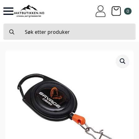
0
Search
for: