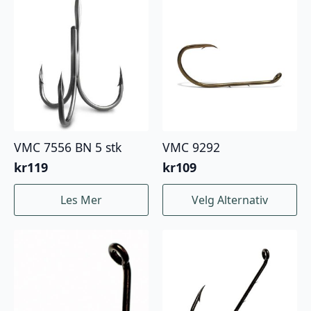
flere
varianter.
Alternativene
kan
velges
på
produktsiden
VMC 7556 BN 5 stk
VMC 9292
kr
119
kr
109
Dette
Les Mer
Velg Alternativ
produktet
har
flere
varianter.
Alternativene
kan
velges