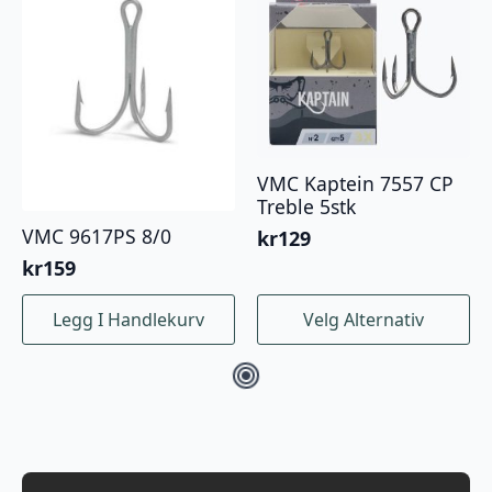
VMC Kaptein 7557 CP
Treble 5stk
VMC 9617PS 8/0
kr
129
kr
159
Dette
Legg I Handlekurv
Velg Alternativ
produktet
har
flere
varianter.
Alternativene
kan
velges