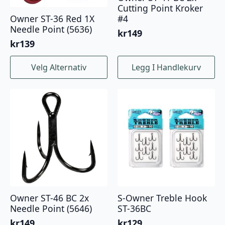
Cutting Point Kroker
#4
Owner ST-36 Red 1X
Needle Point (5636)
kr
149
kr
139
Dette
Velg Alternativ
Legg I Handlekurv
produktet
har
flere
varianter.
Alternativene
kan
velges
på
produktsiden
Owner ST-46 BC 2x
S-Owner Treble Hook
Needle Point (5646)
ST-36BC
kr
149
kr
129