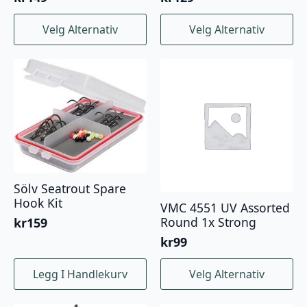
Dette
Dette
Velg Alternativ
Velg Alternativ
produktet
produktet
har
har
flere
flere
varianter.
varianter.
Alternativene
Alternativene
kan
kan
velges
velges
på
på
produktsiden
produktsiden
Sölv Seatrout Spare
Hook Kit
VMC 4551 UV Assorted
Round 1x Strong
kr
159
kr
99
Dette
Legg I Handlekurv
Velg Alternativ
produktet
har