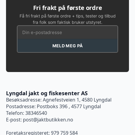
på
Fri frakt på første ordre
produktsiden
Få fri frakt på første ordre + tips, tester og tilbud
fra folk som faktisk bruker utstyret.
MELD MEG PÅ
Lyngdal jakt og fiskesenter AS
Besøksadresse: Agnefestveien 1, 4580 Lyngdal
Postadresse: Postboks 396 , 4577 Lyngdal
Telefon: 38346540
E-post:
post@jaktbutikken.no
Foretaksregisteret: 979 759 584