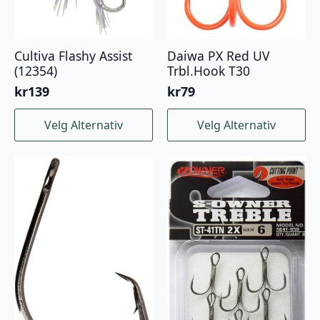
Cultiva Flashy Assist
Daiwa PX Red UV
(12354)
Trbl.Hook T30
kr
139
kr
79
Dette
Dette
Velg Alternativ
Velg Alternativ
produktet
produktet
har
har
flere
flere
varianter.
varianter.
Alternativene
Alternativene
kan
kan
velges
velges
på
på
produktsiden
produktsiden