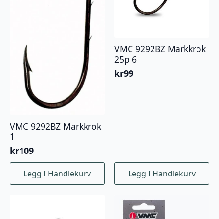
på
produktsiden
VMC 9292BZ Markkrok
25p 6
kr
99
VMC 9292BZ Markkrok
1
kr
109
Legg I Handlekurv
Legg I Handlekurv