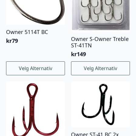
Owner 5114T BC
Owner S-Owner Treble
kr
79
ST-41TN
kr
149
Dette
Dette
Velg Alternativ
Velg Alternativ
produktet
produktet
har
har
flere
flere
varianter.
varianter.
Alternativene
Alternativene
kan
kan
velges
velges
på
på
produktsiden
produktsiden
Owner ST-41 BC 2x