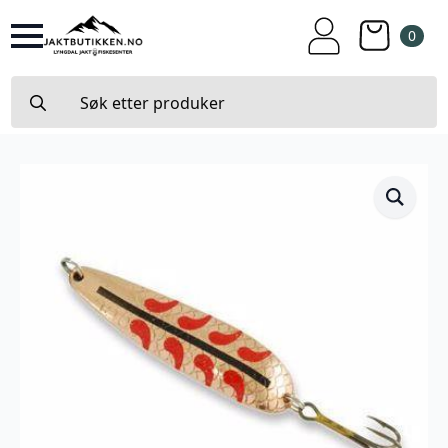
0
Search
for: