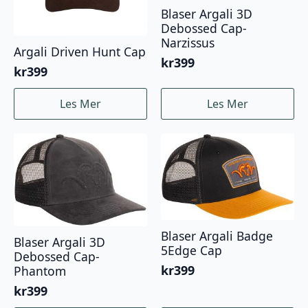
Blaser Argali 3D
Debossed Cap-
Narzissus
Argali Driven Hunt Cap
kr
399
kr
399
Les Mer
Les Mer
Blaser Argali Badge
Blaser Argali 3D
5Edge Cap
Debossed Cap-
kr
399
Phantom
kr
399