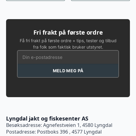
har
har
flere
flere
varianter.
varianter.
Alternativene
Alternativene
kan
kan
Fri frakt på første ordre
velges
velges
Få fri frakt på første ordre + tips, tester og tilbud
på
på
fra folk som faktisk bruker utstyret.
produktsiden
produktsiden
MELD MEG PÅ
Lyngdal jakt og fiskesenter AS
Besøksadresse: Agnefestveien 1, 4580 Lyngdal
Postadresse: Postboks 396 , 4577 Lyngdal