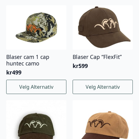
Blaser cam 1 cap
Blaser Cap “FlexFit”
huntec camo
kr
599
kr
499
Dette
Dette
Velg Alternativ
Velg Alternativ
produktet
produktet
har
har
flere
flere
varianter.
varianter.
Alternativene
Alternativene
kan
kan
velges
velges
på
på