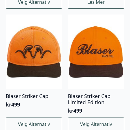
Velg Alternativ
Les Mer
produktet
har
flere
varianter.
Alternativene
kan
velges
på
produktsiden
Blaser Striker Cap
Blaser Striker Cap
Limited Edition
kr
499
kr
499
Dette
Dette
Velg Alternativ
Velg Alternativ
produktet
produktet