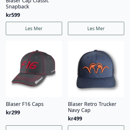
Blaser Cap Classic
Snapback
kr
599
Les Mer
Les Mer
Blaser F16 Caps
Blaser Retro Trucker
Navy Cap
kr
299
kr
499
Dette