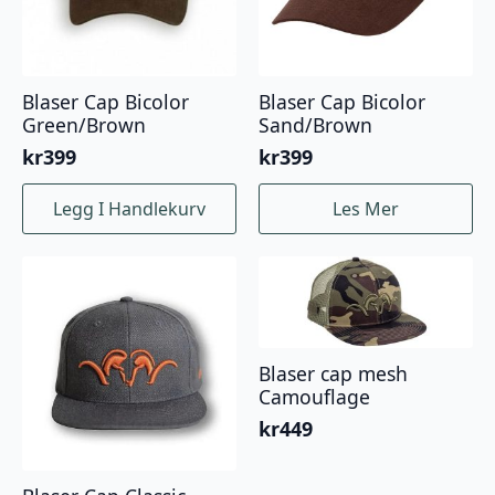
produktsiden
produktsiden
Blaser Cap Bicolor
Blaser Cap Bicolor
Green/Brown
Sand/Brown
kr
399
kr
399
Legg I Handlekurv
Les Mer
Blaser cap mesh
Camouflage
kr
449