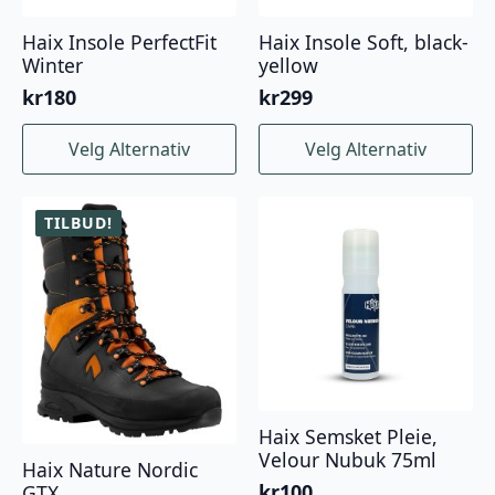
Haix Insole PerfectFit
Haix Insole Soft, black-
Winter
yellow
kr
180
kr
299
Dette
Dette
Velg Alternativ
Velg Alternativ
produktet
produktet
har
har
flere
flere
TILBUD!
varianter.
varianter.
Alternativene
Alternativene
kan
kan
velges
velges
på
på
produktsiden
produktsiden
Haix Semsket Pleie,
Velour Nubuk 75ml
Haix Nature Nordic
kr
100
GTX