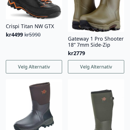
Crispi Titan NW GTX
kr
4499
kr
5990
Opprinnelig
Nåværende
Gateway 1 Pro Shooter
pris
pris
18“ 7mm Side-Zip
var:
er:
kr
2779
kr5990.
kr4499.
Dette
Dette
Velg Alternativ
Velg Alternativ
produktet
produktet
har
har
flere
flere
varianter.
varianter.
Alternativene
Alternativene
kan
kan
velges
velges
på
på
produktsiden
produktsiden