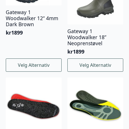
Gateway 1
Woodwalker 12“ 4mm
Dark Brown
Gateway 1
kr
1899
Woodwalker 18”
Neoprenstøvel
kr
1899
Dette
Dette
Velg Alternativ
Velg Alternativ
produktet
produktet
har
har
flere
flere
varianter.
varianter.
Alternativene
Alternativene
kan
kan
velges
velges
på
på
produktsiden
produktsiden