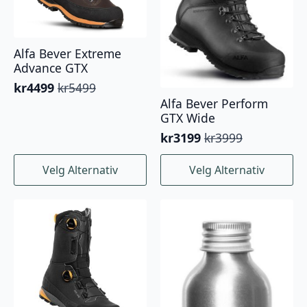
Alfa Bever Extreme
Advance GTX
kr
4499
kr
5499
Opprinnelig
Nåværende
Alfa Bever Perform
pris
pris
GTX Wide
var:
er:
kr5499.
kr4499.
kr
3199
kr
3999
Opprinnelig
Nåværende
pris
pris
Dette
Dette
Velg Alternativ
Velg Alternativ
var:
er:
produktet
produktet
kr3999.
kr3199.
har
har
flere
flere
varianter.
varianter.
Alternativene
Alternativene
kan
kan
velges
velges
på
på
produktsiden
produktsiden