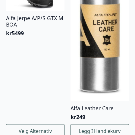
Alfa Jerpe A/P/S GTX M
BOA
kr
5499
Alfa Leather Care
kr
249
Dette
Velg Alternativ
Legg I Handlekurv
produktet