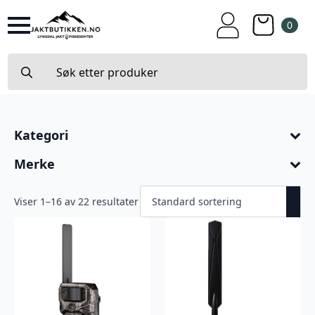
0
Search
for:
Kategori
Merke
Viser 1–22 av 22 resultater