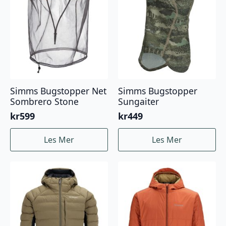
velges
velges
på
på
produktsiden
produktsiden
Simms Bugstopper Net
Simms Bugstopper
Sombrero Stone
Sungaiter
kr
599
kr
449
Les Mer
Les Mer