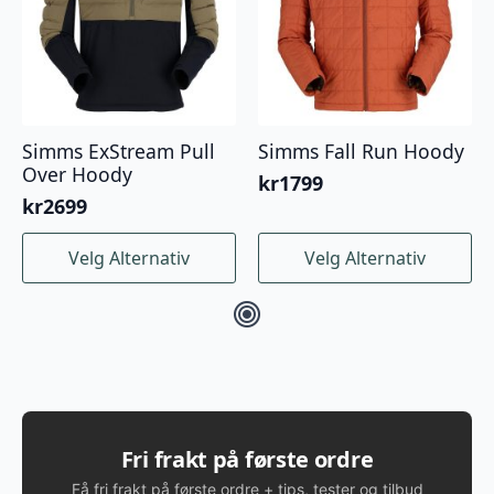
Simms ExStream Pull
Simms Fall Run Hoody
Over Hoody
kr
1799
kr
2699
Dette
Dette
Velg Alternativ
Velg Alternativ
produktet
produktet
har
har
flere
flere
varianter.
varianter.
Alternativene
Alternativene
kan
kan
velges
velges
på
på
produktsiden
produktsiden