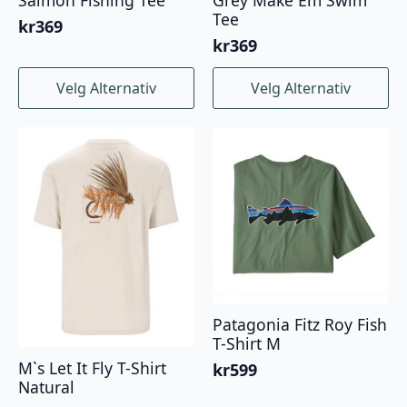
Salmon Fishing Tee
Grey Make Em Swim
Tee
kr
369
kr
369
Dette
Dette
Velg Alternativ
Velg Alternativ
produktet
produktet
har
har
flere
flere
varianter.
varianter.
Alternativene
Alternativene
kan
kan
velges
velges
på
på
produktsiden
produktsiden
Patagonia Fitz Roy Fish
T-Shirt M
M`s Let It Fly T-Shirt
kr
599
Natural