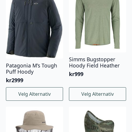
kan
velges
på
produktsiden
Simms Bugstopper
Hoody Field Heather
Patagonia M’s Tough
Puff Hoody
kr
999
kr
2999
Dette
Dette
Velg Alternativ
Velg Alternativ
produktet
produktet
har
har
flere
flere
varianter.
varianter.
Alternativene
Alternativene
kan
kan