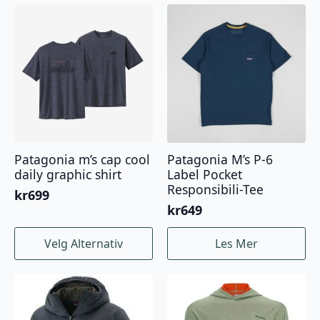
flere
flere
varianter.
varianter.
Alternativene
Alternativene
kan
kan
velges
velges
på
på
produktsiden
produktsiden
Patagonia m’s cap cool
Patagonia M’s P-6
daily graphic shirt
Label Pocket
Responsibili-Tee
kr
699
kr
649
Dette
Velg Alternativ
Les Mer
produktet
har
flere
varianter.
Alternativene