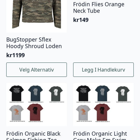
Frödin Flies Orange
Neck Tube
kr
149
BugStopper Sflex
Hoody Shroud Loden
kr
1199
Dette
Velg Alternativ
Legg I Handlekurv
produktet
har
flere
varianter.
Alternativene
kan
velges
på
produktsiden
Frödin Organic Black
Frödin Organic Light