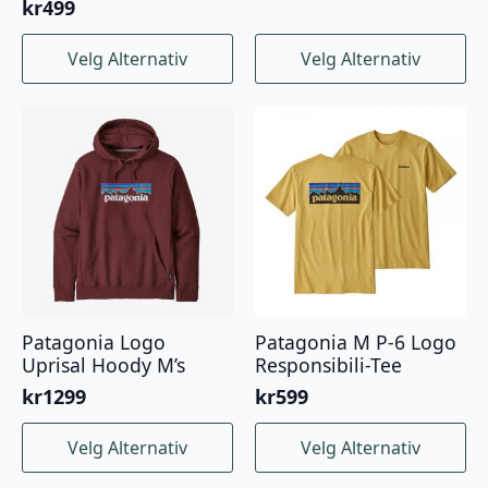
kr
499
Dette
Dette
Velg Alternativ
Velg Alternativ
produktet
produktet
har
har
flere
flere
varianter.
varianter.
Alternativene
Alternativene
kan
kan
velges
velges
på
på
produktsiden
produktsiden
Patagonia Logo
Patagonia M P-6 Logo
Uprisal Hoody M’s
Responsibili-Tee
kr
1299
kr
599
Dette
Dette
Velg Alternativ
Velg Alternativ
produktet
produktet
har
har