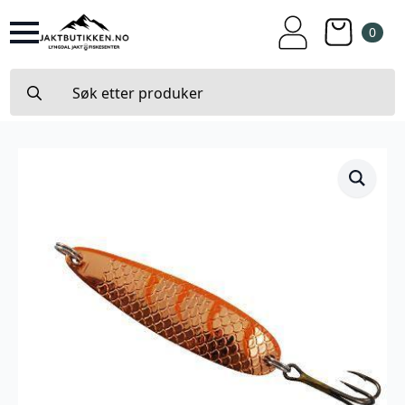
0
Search
for: