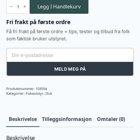
Sølvkroken
Buch
Legg I Handlekurv
Salmon
24g
antall
Fri frakt på første ordre
Få fri frakt på første ordre + tips, tester og tilbud fra folk
som faktisk bruker utstyret.
MELD MEG PÅ
Produktnummer:
103554
Kategorier:
Fiskeutstyr
,
Sluk
Beskrivelse
Tilleggsinformasjon
Omtaler (0)
Beskrivelse