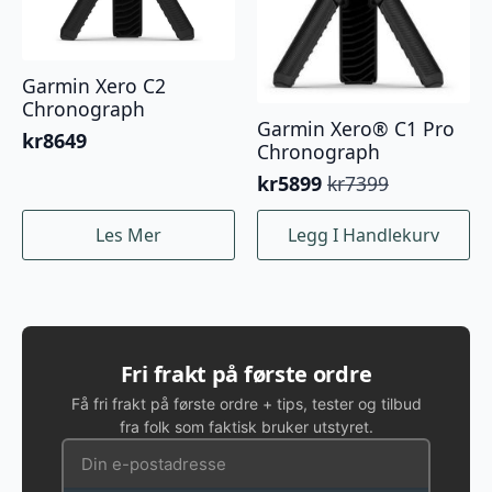
Garmin Xero C2
Chronograph
Garmin Xero® C1 Pro
kr
8649
Chronograph
kr
5899
kr
7399
Opprinnelig
Nåværende
pris
pris
Les Mer
Legg I Handlekurv
var:
er:
kr7399.
kr5899.
Fri frakt på første ordre
Få fri frakt på første ordre + tips, tester og tilbud
fra folk som faktisk bruker utstyret.