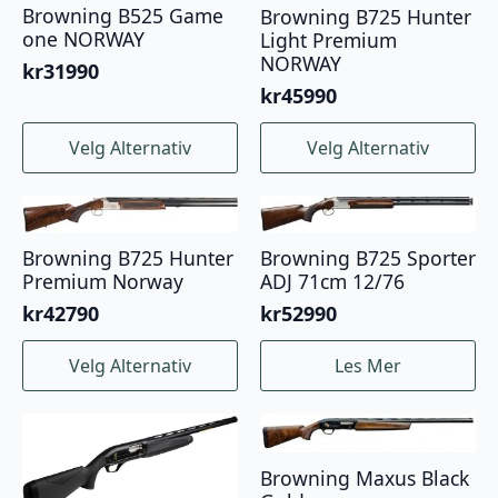
Browning B525 Game
Browning B725 Hunter
one NORWAY
Light Premium
NORWAY
kr
31990
kr
45990
Dette
Dette
Velg Alternativ
Velg Alternativ
produktet
produktet
har
har
flere
flere
varianter.
varianter.
Alternativene
Alternativene
Browning B725 Hunter
Browning B725 Sporter
Premium Norway
ADJ 71cm 12/76
kan
kan
velges
velges
kr
42790
kr
52990
på
på
Dette
produktsiden
produktsiden
Velg Alternativ
Les Mer
produktet
har
flere
varianter.
Alternativene
Browning Maxus Black