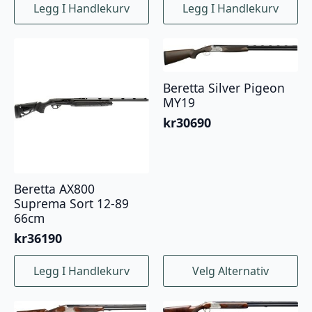
Legg I Handlekurv
Legg I Handlekurv
Beretta Silver Pigeon
MY19
kr
30690
Beretta AX800
Suprema Sort 12-89
66cm
kr
36190
Dette
Legg I Handlekurv
Velg Alternativ
produktet
har
flere