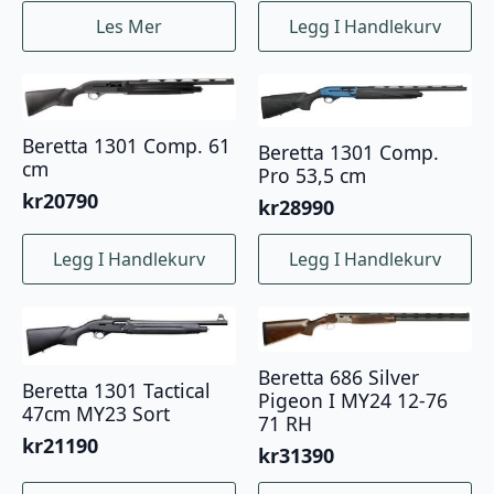
Les Mer
Legg I Handlekurv
Beretta 1301 Comp. 61
Beretta 1301 Comp.
cm
Pro 53,5 cm
kr
20790
kr
28990
Legg I Handlekurv
Legg I Handlekurv
Beretta 686 Silver
Beretta 1301 Tactical
Pigeon I MY24 12-76
47cm MY23 Sort
71 RH
kr
21190
kr
31390