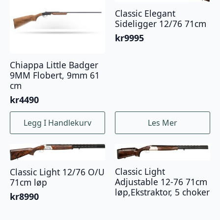
varianter.
Classic Elegant
Alternativene
Sideligger 12/76 71cm
kan
velges
kr
9995
på
produktsiden
Chiappa Little Badger
9MM Flobert, 9mm 61
cm
kr
4490
Legg I Handlekurv
Les Mer
Classic Light
Classic Light 12/76 O/U
Adjustable 12-76 71cm
71cm løp
løp,Ekstraktor, 5 choker
kr
8990
kr
10900