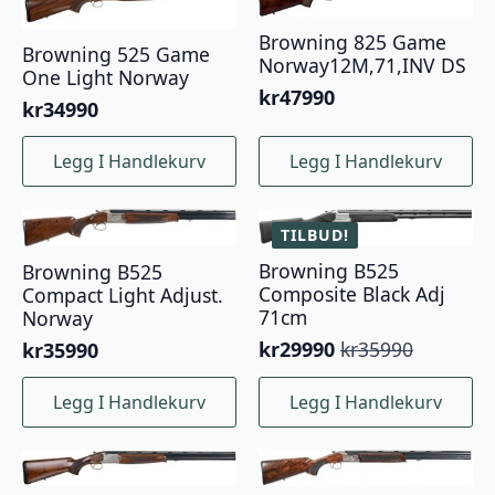
varianter.
Browning 825 Game
Alternativene
Browning 525 Game
Norway12M,71,INV DS
kan
One Light Norway
velges
kr
47990
kr
34990
på
produktsiden
Legg I Handlekurv
Legg I Handlekurv
TILBUD!
Browning B525
Browning B525
Composite Black Adj
Compact Light Adjust.
71cm
Norway
kr
29990
kr
35990
kr
35990
Opprinnelig
Nåværende
pris
pris
Legg I Handlekurv
Legg I Handlekurv
var:
er:
kr35990.
kr29990.