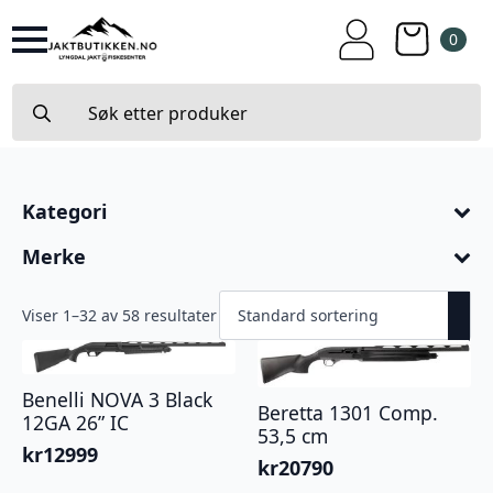
0
Search
for:
Kategori
Merke
Viser 1–32 av 58 resultater
Benelli NOVA 3 Black
Beretta 1301 Comp.
12GA 26” IC
53,5 cm
kr
12999
kr
20790