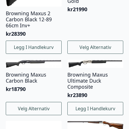
kan
Gold
velges
kr
21990
på
Browning Maxus 2
Carbon Black 12-89
produktsiden
66cm Inv+
kr
28390
Dette
Legg I Handlekurv
Velg Alternativ
produktet
har
flere
varianter.
Browning Maxus
Browning Maxus
Alternativene
Carbon Black
Ultimate Duck
kan
Composite
velges
kr
18790
på
kr
23890
produktsiden
Dette
Velg Alternativ
Legg I Handlekurv
produktet
har
flere