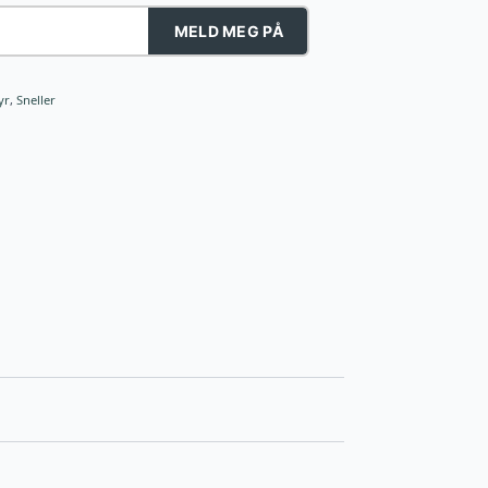
MELD MEG PÅ
yr
,
Sneller