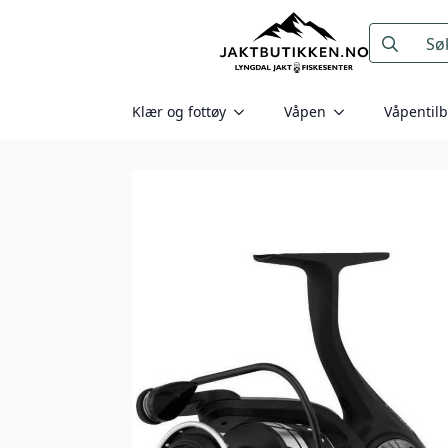
Search
for:
Klær og fottøy
Våpen
Våpentil