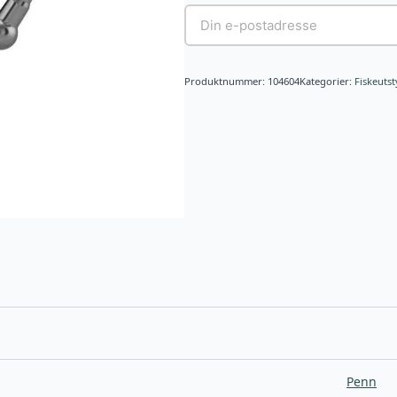
Produktnummer:
104604
Kategorier:
Fiskeutst
Penn