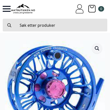
0
Search
for: