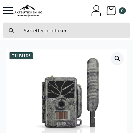
0
Search
for:
TILBUD!