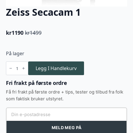
Zeiss Secacam 1
kr
1190
kr
1499
Opprinnelig
Nåværende
pris
pris
var:
er:
På lager
kr1499.
kr1190.
Zeiss
Secacam
Legg I Handlekurv
1
antall
Fri frakt på første ordre
Få fri frakt på første ordre + tips, tester og tilbud fra folk
som faktisk bruker utstyret.
MELD MEG PÅ