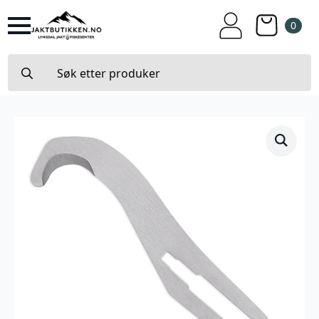
0
Search
for: