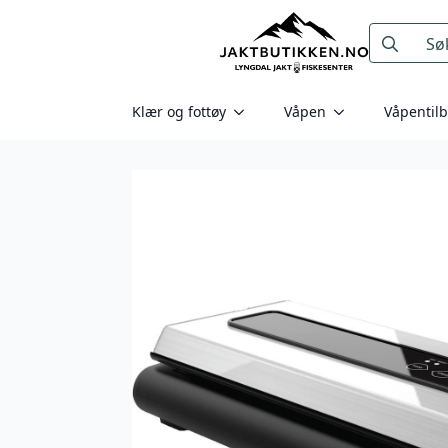
Search
for:
Klær og fottøy
Våpen
Våpentil