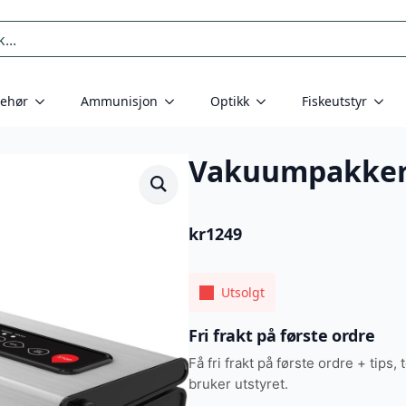
behør
Ammunisjon
Optikk
Fiskeutstyr
Vakuumpakker
kr
1249
Utsolgt
Fri frakt på første ordre
Få fri frakt på første ordre + tips, 
bruker utstyret.