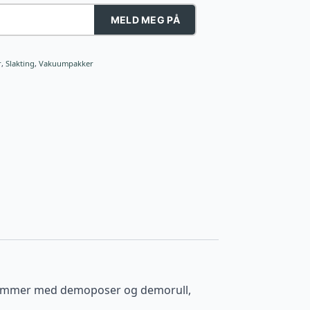
MELD MEG PÅ
r
,
Slakting
,
Vakuumpakker
n kommer med demoposer og demorull,