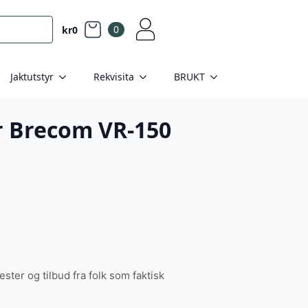
0
kr
0
Jaktutstyr
Rekvisita
BRUKT
 Brecom VR-150
tester og tilbud fra folk som faktisk