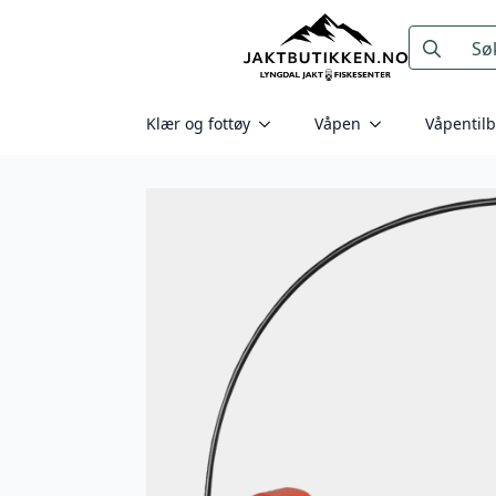
Search
for:
Klær og fottøy
Våpen
Våpentil