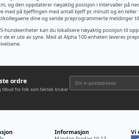
m, og den oppdaterer nøyaktig posisjon i intervaller på ned 
med på bjeffingen med antall bjeff pr. minutt og en teller fo
tkollegaene dine og sende preprogrammerte meldinger til
-hundeenheter kan du lokalisere nøyaktig posisjon til oppti
r de er ute av syne. Med at Alpha 100-enheten leveres pr
ivelsene.
rste ordre
g tilbud fra folk som faktisk bruker
asjon
Informasjon
Vi 
år
Mandag-Fredag 10-17