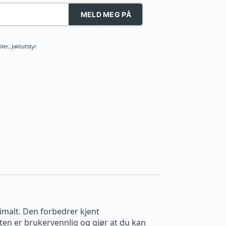
MELD MEG PÅ
ler
,
Jaktutstyr
simalt. Den forbedrer kjent
ten er brukervennlig og gjør at du kan