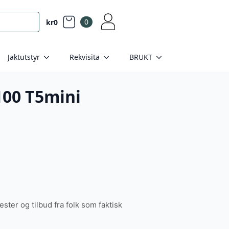
0
kr
0
Jaktutstyr
Rekvisita
BRUKT
100 T5mini
tester og tilbud fra folk som faktisk