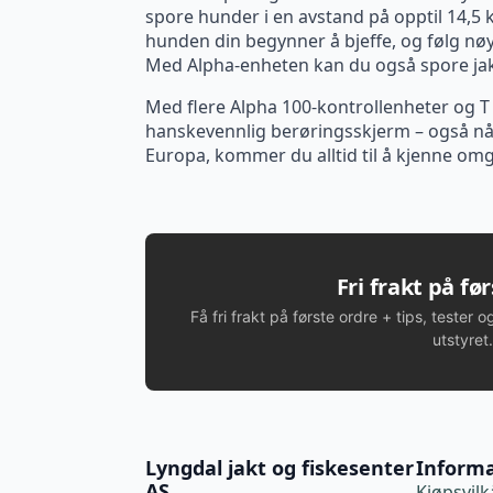
spore hunder i en avstand på opptil 14,5 k
hunden din begynner å bjeffe, og følg nøye 
Med Alpha-enheten kan du også spore jak
Med flere Alpha 100-kontrollenheter og T 5
hanskevennlig berøringsskjerm – også nå
Europa, kommer du alltid til å kjenne omg
Fri frakt på fø
Få fri frakt på første ordre + tips, tester o
utstyret.
Lyngdal jakt og fiskesenter
Inform
AS
Kjøpsvilk