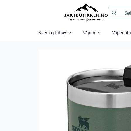
Search
for:
Klær og fottøy
Våpen
Våpentil