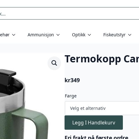
behør
Ammunisjon
Optikk
Fiskeutstyr
Termokopp Ca
kr
349
Farge
Legg I Handlekurv
Fri frakt på første ordre