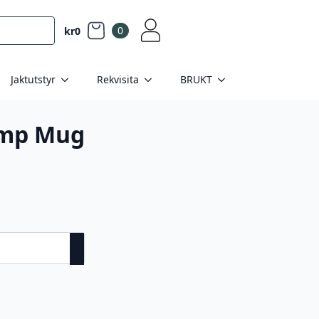
0
kr
0
Jaktutstyr
Rekvisita
BRUKT
mp Mug