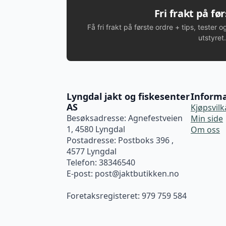
Fri frakt på fø
Få fri frakt på første ordre + tips, tester o
utstyret.
Lyngdal jakt og fiskesenter
Inform
AS
Kjøpsvilk
Besøksadresse: Agnefestveien
Min side
1, 4580 Lyngdal
Om oss
Postadresse: Postboks 396 ,
4577 Lyngdal
Telefon: 38346540
E-post:
post@jaktbutikken.no
Foretaksregisteret: 979 759 584