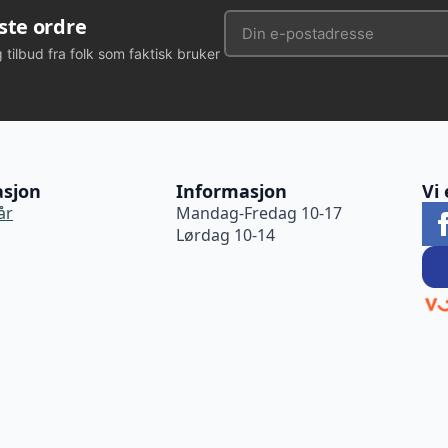
rste ordre
g tilbud fra folk som faktisk bruker
asjon
Informasjon
Vi 
år
Mandag-Fredag 10-17
Lørdag 10-14