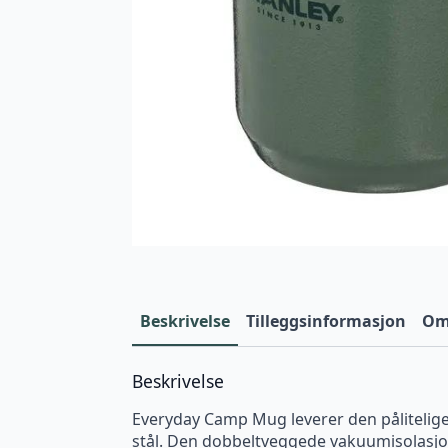
Beskrivelse
Tilleggsinformasjon
Omt
Beskrivelse
Everyday Camp Mug leverer den pålitelige y
stål. Den dobbeltveggede vakuumisolasjone