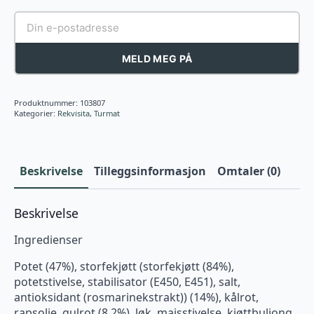
MELD MEG PÅ
Produktnummer:
103807
Kategorier:
Rekvisita
,
Turmat
Beskrivelse
Tilleggsinformasjon
Omtaler (0)
Beskrivelse
Ingredienser
Potet (47%), storfekjøtt (storfekjøtt (84%),
potetstivelse, stabilisator (E450, E451), salt,
antioksidant (rosmarinekstrakt)) (14%), kålrot,
rapsolje, gulrot (8,2%), løk, maisstivelse, kjøttbuljong