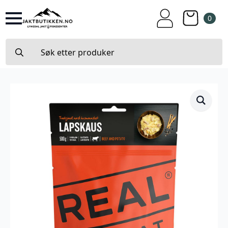
0
Search
for: