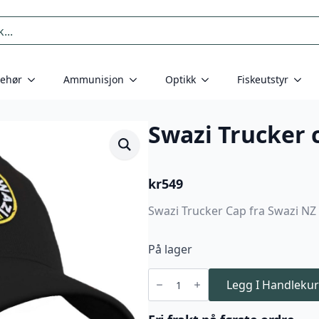
behør
Ammunisjon
Optikk
Fiskeutstyr
Swazi Trucker 
kr
549
Swazi Trucker Cap fra Swazi NZ 
På lager
Swazi
Trucker
Legg I Handlekur
cap,
Black
antall