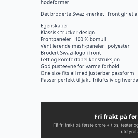
hodeformer.
Det broderte Swazi-merket i front gir et 
Egenskaper
Klassisk trucker-design
Frontpaneler i 100 % bomull
Ventilerende mesh-paneler i polyester
Brodert Swazi-logo i front
Lett og komfortabel konstruksjon
God pusteevne for varme forhold
One size fits all med justerbar passform
Passer perfekt til jakt, friluftsliv og hver
Fri frakt på fø
Få fri frakt på første ordre + tips, tester o
utstyret.