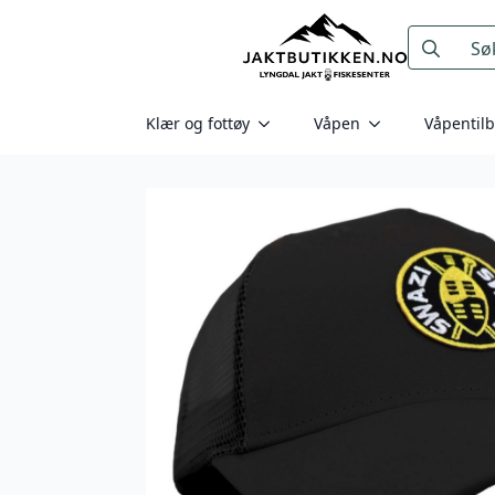
Search
for:
Klær og fottøy
Våpen
Våpentil