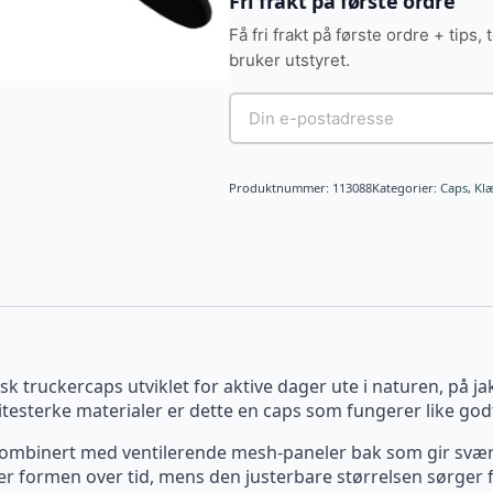
Fri frakt på første ordre
Få fri frakt på første ordre + tips, 
bruker utstyret.
Produktnummer:
113088
Kategorier:
Caps
,
Klæ
sk truckercaps utviklet for aktive dager ute i naturen, på ja
testerke materialer er dette en caps som fungerer like god
 kombinert med ventilerende mesh-paneler bak som gir sv
 formen over tid, mens den justerbare størrelsen sørger fo