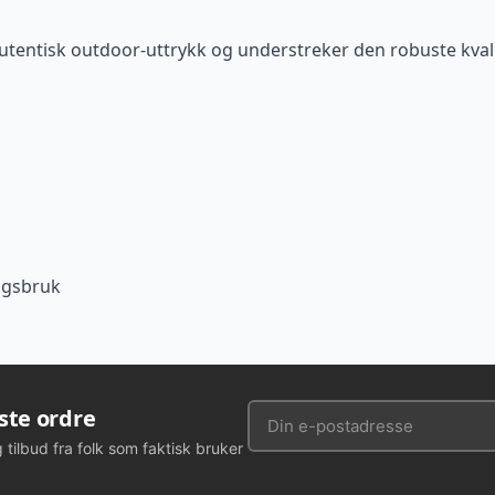
autentisk outdoor-uttrykk og understreker den robuste kvalit
dagsbruk
rste ordre
g tilbud fra folk som faktisk bruker