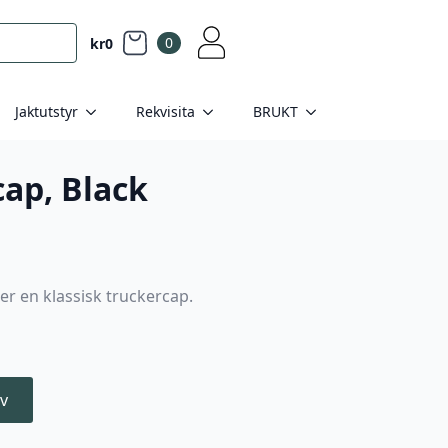
0
kr
0
Jaktutstyr
Rekvisita
BRUKT
cap, Black
er en klassisk truckercap.
v