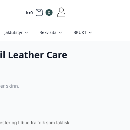
0
kr
0
Jaktutstyr
Rekvisita
BRUKT
il Leather Care
per skinn.
tester og tilbud fra folk som faktisk