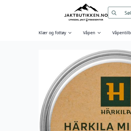
Search
for:
Klær og fottøy
Våpen
Våpentil