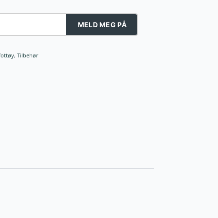
MELD MEG PÅ
fottøy
,
Tilbehør