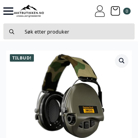
0
Search
for:
TILBUD!