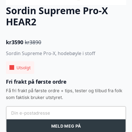
Sordin Supreme Pro-X
HEAR2
kr
3590
kr
3890
Opprinnelig
Nåværende
pris
pris
Sordin Supreme Pro-X, hodebøyle i stoff
var:
er:
kr3890.
kr3590.
Utsolgt
Fri frakt på første ordre
Få fri frakt på første ordre + tips, tester og tilbud fra folk
som faktisk bruker utstyret.
MELD MEG PÅ