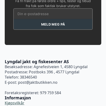
Få fri frakt på første ordre + tips, tester og tilbud
fra folk som faktisk bruker utstyret.
MELD MEG PÅ
Lyngdal jakt og fiskesenter AS
Besøksadresse: Agnefestveien 1, 4580 Lyngdal
Postadresse: Postboks 396 , 4577 Lyngdal
Telefon: 38346540
E-post:
post@jaktbutikken.no
Foretaksregisteret: 979 759 584
Informasjon
Kjøpsvilkår