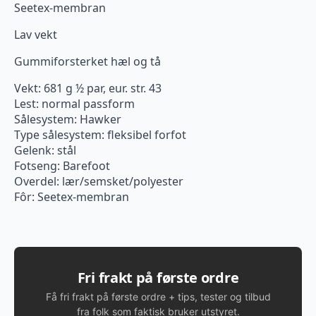
Seetex-membran
Lav vekt
Gummiforsterket hæl og tå
Vekt: 681 g ½ par, eur. str. 43
Lest: normal passform
Sålesystem: Hawker
Type sålesystem: fleksibel forfot
Gelenk: stål
Fotseng: Barefoot
Overdel: lær/semsket/polyester
Fôr: Seetex-membran
Fri frakt på første ordre
Få fri frakt på første ordre + tips, tester og tilbud
fra folk som faktisk bruker utstyret.