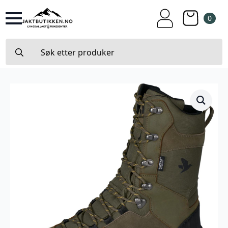
0
Search
for: