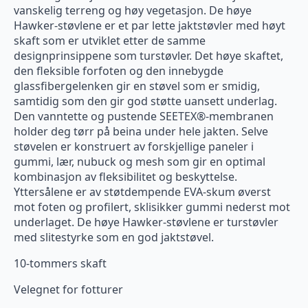
vanskelig terreng og høy vegetasjon. De høye
Hawker-støvlene er et par lette jaktstøvler med høyt
skaft som er utviklet etter de samme
designprinsippene som turstøvler. Det høye skaftet,
den fleksible forfoten og den innebygde
glassfibergelenken gir en støvel som er smidig,
samtidig som den gir god støtte uansett underlag.
Den vanntette og pustende SEETEX®-membranen
holder deg tørr på beina under hele jakten. Selve
støvelen er konstruert av forskjellige paneler i
gummi, lær, nubuck og mesh som gir en optimal
kombinasjon av fleksibilitet og beskyttelse.
Yttersålene er av støtdempende EVA-skum øverst
mot foten og profilert, sklisikker gummi nederst mot
underlaget. De høye Hawker-støvlene er turstøvler
med slitestyrke som en god jaktstøvel.
10-tommers skaft
Velegnet for fotturer