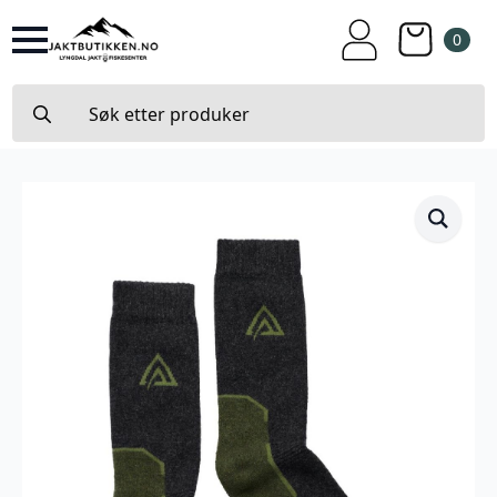
0
Search
for: