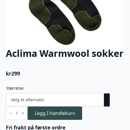
Aclima Warmwool sokker
kr
299
Størrelse
Aclima
Warmwool
Legg I Handlekurv
sokker
antall
Fri frakt på første ordre