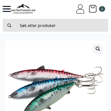
0
Search
for: