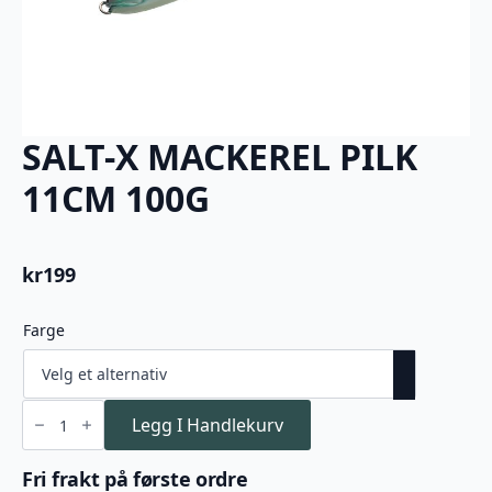
SALT-X MACKEREL PILK
11CM 100G
kr
199
Farge
SALT-
X
Legg I Handlekurv
MACKEREL
PILK
11CM
Fri frakt på første ordre
100G