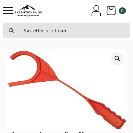
0
Search
for: