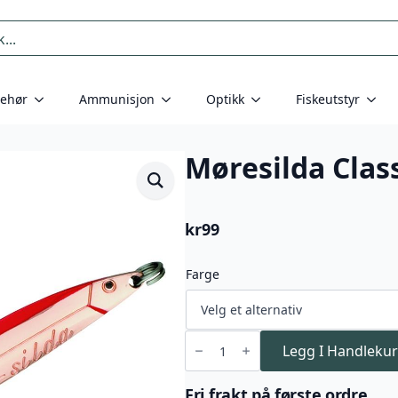
behør
Ammunisjon
Optikk
Fiskeutstyr
Møresilda Clas
kr
99
Farge
Møresilda
Classic
Legg I Handlekur
22g
antall
Fri frakt på første ordre