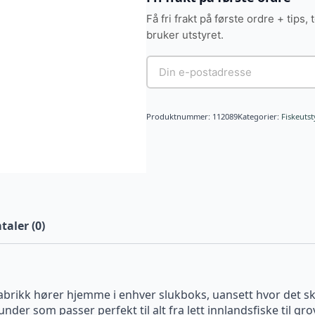
Få fri frakt på første ordre + tips, 
bruker utstyret.
Produktnummer:
112089
Kategorier:
Fiskeutst
aler (0)
abrikk hører hjemme i enhver slukboks, uansett hvor det sk
under som passer perfekt til alt fra lett innlandsfiske til grov