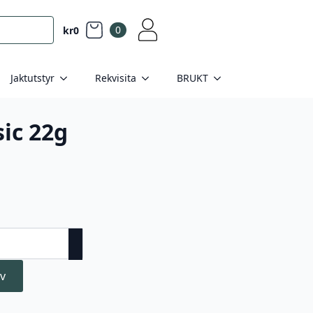
0
kr
0
Jaktutstyr
Rekvisita
BRUKT
sic 22g
v