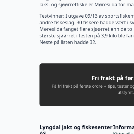
laks- og sjøørretfiske er Møresilda for ma
Testvinner: I utgave 09/13 av sportsfiskem
andre fiskeslag. 30 fiskere hadde vært i s
Møresilda fanget flere sjøørret enn de to 
største sjøørret i testen på 3,9 kilo ble 
Neste på listen hadde 32.
Fri frakt på fø
Få fri frakt på første ordre + tips, tester o
utstyret.
Lyngdal jakt og fiskesenter
Inform
AS
Kjøpsvilk