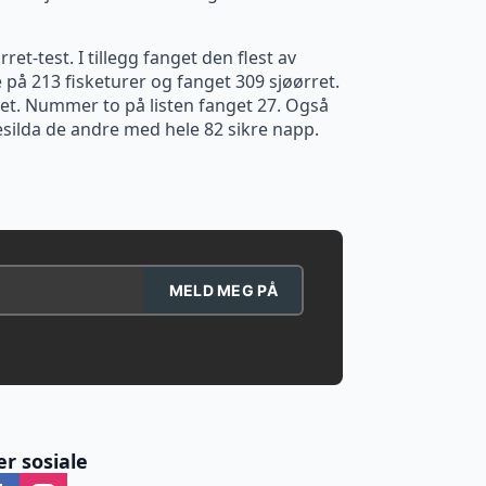
t-test. I tillegg fanget den flest av
e på 213 fisketurer og fanget 309 sjøørret.
ndet. Nummer to på listen fanget 27. Også
resilda de andre med hele 82 sikre napp.
MELD MEG PÅ
er sosiale