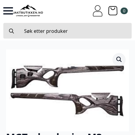
0
Search
for: