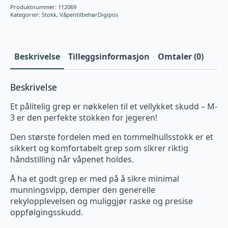
Produktnummer:
112069
Kategorier:
Stokk
,
VåpentilbehørDigipos
Beskrivelse
Tilleggsinformasjon
Omtaler (0)
Beskrivelse
Et pålitelig grep er nøkkelen til et vellykket skudd – M-
3 er den perfekte stokken for jegeren!
Den største fordelen med en tommelhullsstokk er et
sikkert og komfortabelt grep som sikrer riktig
håndstilling når våpenet holdes.
Å ha et godt grep er med på å sikre minimal
munningsvipp, demper den generelle
rekylopplevelsen og muliggjør raske og presise
oppfølgingsskudd.