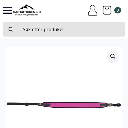
0
Search
for: