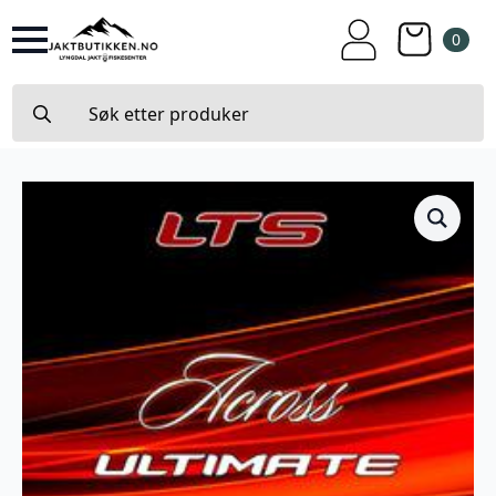
0
Search
for: