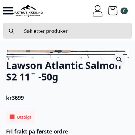
0
Search
for:
Lawson Atlantic Salmon
S2 11¨ -50g
kr
3699
Utsolgt
Fri frakt på første ordre