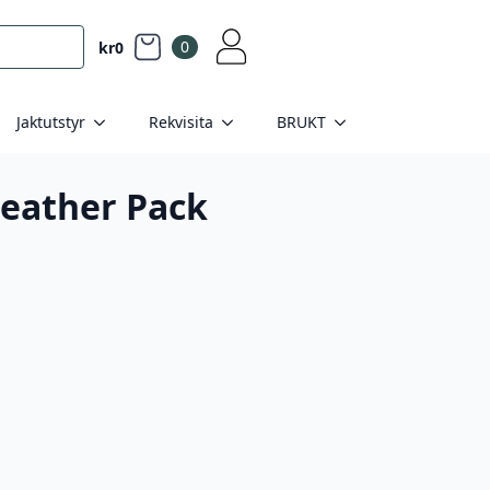
0
kr
0
Jaktutstyr
Rekvisita
BRUKT
Feather Pack