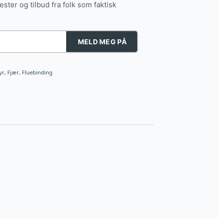
tester og tilbud fra folk som faktisk
MELD MEG PÅ
yr
,
Fjær
,
Fluebinding