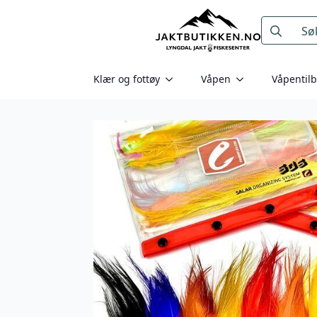
Search
for:
Klær og fottøy
Våpen
Våpentil