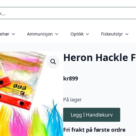
behør
Ammunisjon
Optikk
Fiskeutstyr
Heron Hackle 
kr
899
På lager
Legg I Handlekurv
Fri frakt på første ordre