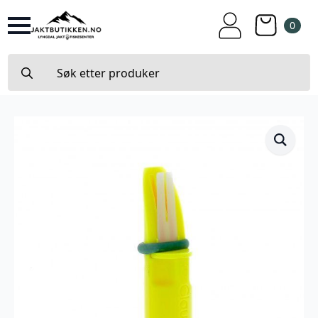
0
Search
for: