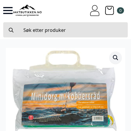
0
Search
for: