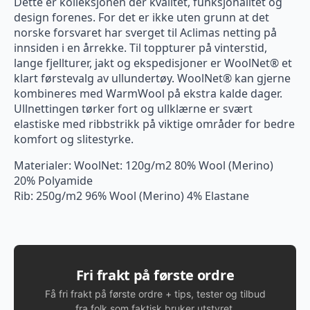
Dette er kolleksjonen der kvalitet, funksjonalitet og
design forenes. For det er ikke uten grunn at det
norske forsvaret har sverget til Aclimas netting på
innsiden i en årrekke. Til toppturer på vinterstid,
lange fjellturer, jakt og ekspedisjoner er WoolNet® et
klart førstevalg av ullundertøy. WoolNet® kan gjerne
kombineres med WarmWool på ekstra kalde dager.
Ullnettingen tørker fort og ullklærne er svært
elastiske med ribbstrikk på viktige områder for bedre
komfort og slitestyrke.
Materialer: WoolNet: 120g/m2 80% Wool (Merino)
20% Polyamide
Rib: 250g/m2 96% Wool (Merino) 4% Elastane
Fri frakt på første ordre
Få fri frakt på første ordre + tips, tester og tilbud
fra folk som faktisk bruker utstyret.