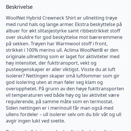
Beskrivelse
WoolNet Hybrid Crewneck Shirt er ullnetting trøye
med rund hals og lange armer. Ekstra beskyttelse på
albuer for økt slitasjestyrke samt ribbestrikket stoff
over skuldre for god beskyttelse mot bæreremmene
på sekken. Trøyen har Warmwool stoff i front,
strikket i 100% merino ull. Aclima WoolNet® er den
originale ullnetting som er laget for aktiviteter med
høy intensitet, der fukttransport, vekt og
pusteegenskaper er aller viktigst. Visste du at luft
isolerer? Nettingen skaper små luftlommer som gir
god isolering uten at man føler seg klam og
overopphetet. På grunn av den høye fukttransporten
vil temperaturen ved både høy og lav aktivitet være
regulerende, på samme måte som en termostat.
Siden nettingen er i merinoull får man også med
ullens fordeler – ull isolerer selv om du blir våt og ull
avgir ingen lukt ved svette.