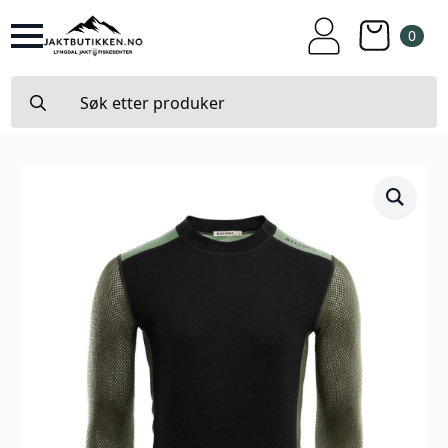
0
Search
for: