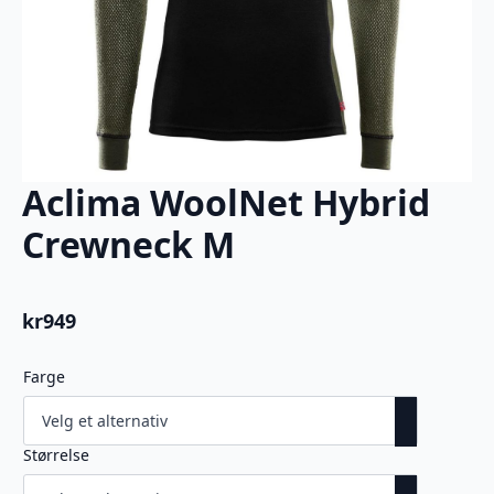
Aclima WoolNet Hybrid
Crewneck M
kr
949
Farge
Størrelse