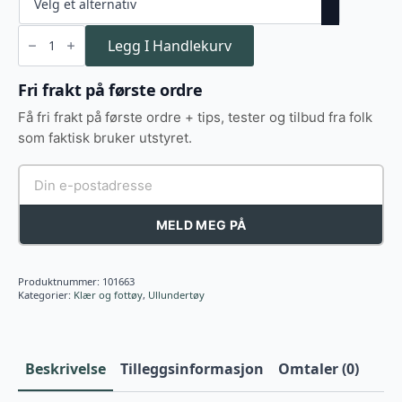
Aclima
WoolNet
Legg I Handlekurv
Hybrid
Crewneck
M
Fri frakt på første ordre
antall
Få fri frakt på første ordre + tips, tester og tilbud fra folk
som faktisk bruker utstyret.
MELD MEG PÅ
Produktnummer:
101663
Kategorier:
Klær og fottøy
,
Ullundertøy
Beskrivelse
Tilleggsinformasjon
Omtaler (0)