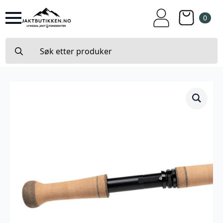
0
Search
for: