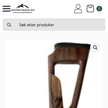
0
Search
for: