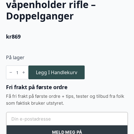
våpenholder rifle –
Doppelganger
kr
869
På lager
Eberlestock
EMOD
Legg I Handlekurv
våpenholder
rifle
-
Fri frakt på første ordre
Doppelganger
antall
Få fri frakt på første ordre + tips, tester og tilbud fra folk
som faktisk bruker utstyret.
MELD MEG PÅ