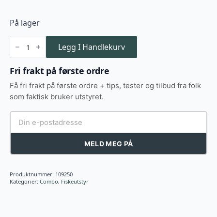
På lager
DAM
VIBE
Legg I Handlekurv
COMBO
6'
180CM
Fri frakt på første ordre
5-
20G
Få fri frakt på første ordre + tips, tester og tilbud fra folk
2SEC
30FD
som faktisk bruker utstyret.
1BB
0.25MM
antall
MELD MEG PÅ
Produktnummer:
109250
Kategorier:
Combo
,
Fiskeutstyr