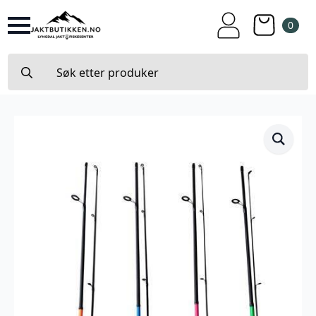
0
Search
for: