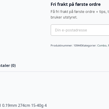
RUSH
Fri frakt på første ordre
Combo
15-
Få fri frakt på første ordre + tips, 
40g
antall
bruker utstyret.
Produktnummer:
109445
Kategorier:
Combo
,
aler (0)
1 0.19mm 274cm 15-40g 4