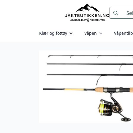
Search
for:
Klær og fottøy
Våpen
Våpentil