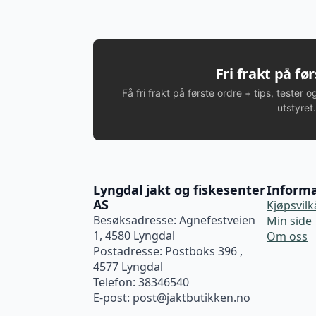
Fri frakt på fø
Få fri frakt på første ordre + tips, tester o
utstyret.
Lyngdal jakt og fiskesenter
Inform
AS
Kjøpsvilk
Besøksadresse: Agnefestveien
Min side
1, 4580 Lyngdal
Om oss
Postadresse: Postboks 396 ,
4577 Lyngdal
Telefon: 38346540
E-post:
post@jaktbutikken.no