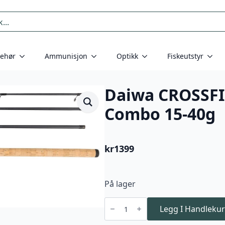
behør
Ammunisjon
Optikk
Fiskeutstyr
Daiwa CROSSFI
Combo 15-40g
kr
1399
På lager
Daiwa
CROSSFIRE
Legg I Handlekur
LT
GOLD