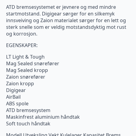
ATD bremsesystemet er jevnere og med mindre
startmotstand. Digigear sørger for en silkemyk
innsveiving og Zaion materialet sørger for en lett og
sterk snelle som er veldig motstandsdyktig mot rust
og korrosjon.
EGENSKAPER:
LT Light & Tough
Mag Sealed snørefører
Mag Sealed kropp
Zaion snørefører
Zaion kropp
Digigear
AirBail
ABS spole
ATD bremsesystem
Maskinfrest aluminium håndtak
Soft touch håndtak
Modell Utveksling Vekt Kulelager Kapasitet Brems