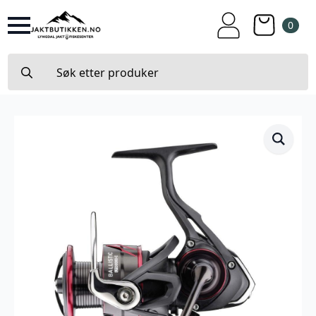
0
Search
for: