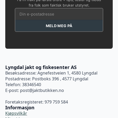
fra folk som faktisk bruker utstyret.
MELD MEG PÅ
Lyngdal jakt og fiskesenter AS
Besøksadresse: Agnefestveien 1, 4580 Lyngdal
Postadresse: Postboks 396 , 4577 Lyngdal
Telefon: 38346540
E-post:
post@jaktbutikken.no
Foretaksregisteret: 979 759 584
Informasjon
Kjøpsvilkår