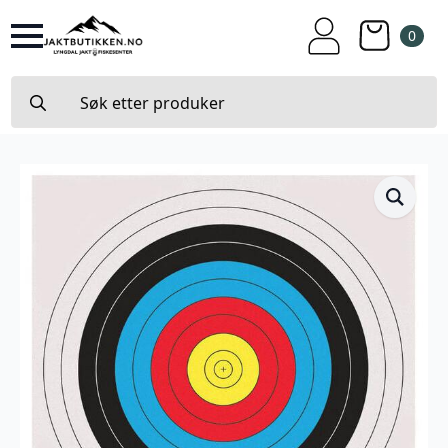
0
Search
for: