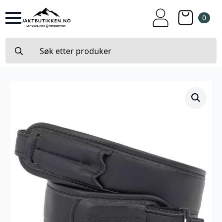
0
Search
for: