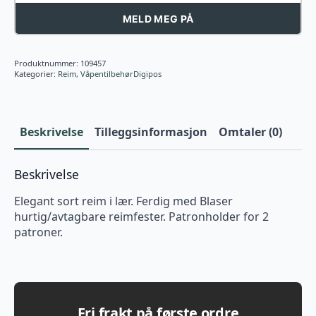
MELD MEG PÅ
Produktnummer:
109457
Kategorier:
Reim
,
VåpentilbehørDigipos
Beskrivelse
Tilleggsinformasjon
Omtaler (0)
Beskrivelse
Elegant sort reim i lær. Ferdig med Blaser
hurtig/avtagbare reimfester. Patronholder for 2
patroner.
Fri frakt på første ordre