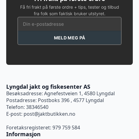
Få fri frakt på første ordre + tips, tester og tilbud
fra folk som faktisk bruker utstyret.
MELD MEG PÅ
Lyngdal jakt og fiskesenter AS
Besøksadresse: Agnefestveien 1, 4580 Lyngdal
Postadresse: Postboks 396 , 4577 Lyngdal
Telefon: 38346540
E-post:
post@jaktbutikken.no
Foretaksregisteret: 979 759 584
Informasjon