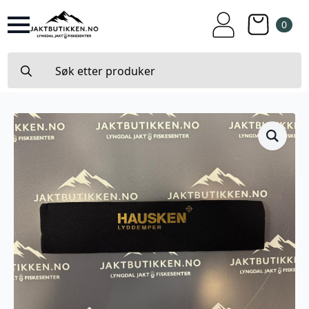
0
Search
for: