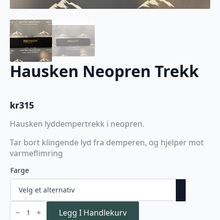
Hausken Neopren Trekk
kr
315
Hausken lyddempertrekk i neopren.
Tar bort klingende lyd fra demperen, og hjelper mot
varmeflimring
Farge
Hausken
Neopren
Legg I Handlekurv
Trekk