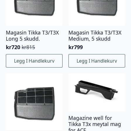
Magasin Tikka T3/T3X
Magasin Tikka T3/T3X
Long 5 skudd.
Medium, 5 skudd
kr
720
kr
815
kr
799
Opprinnelig
Nåværende
pris
pris
Legg I Handlekurv
Legg I Handlekurv
var:
er:
kr815.
kr720.
Magazine well for
Tikka T3x meytal mag
for ACE