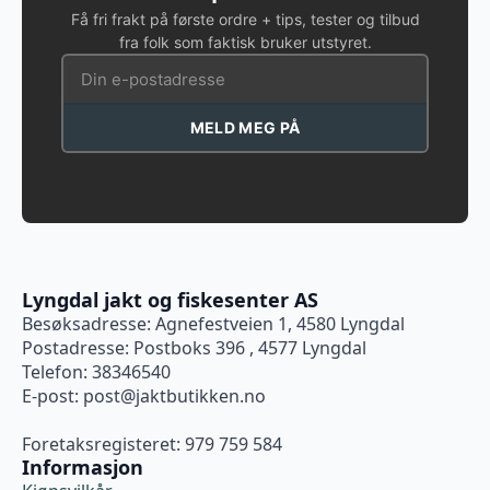
Få fri frakt på første ordre + tips, tester og tilbud
fra folk som faktisk bruker utstyret.
MELD MEG PÅ
Lyngdal jakt og fiskesenter AS
Besøksadresse: Agnefestveien 1, 4580 Lyngdal
Postadresse: Postboks 396 , 4577 Lyngdal
Telefon: 38346540
E-post:
post@jaktbutikken.no
Foretaksregisteret: 979 759 584
Informasjon