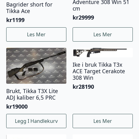
Adventure 308 Win 51
Bagrider short for
cm
Tikka Ace
kr
29999
kr
1199
Les Mer
Les Mer
Ike i bruk Tikka T3x
ACE Target Cerakote
308 Win
kr
28190
Brukt, Tikka T3X Lite
ADJ kaliber 6,5 PRC
kr
19000
Legg I Handlekurv
Les Mer