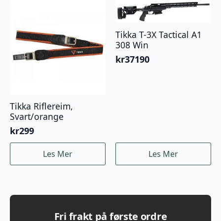
Tikka T-3X Tactical A1
308 Win
kr
37190
Tikka Riflereim,
Svart/orange
kr
299
Les Mer
Les Mer
Fri frakt på første ordre