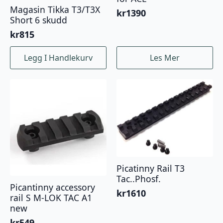
Magasin Tikka T3/T3X
kr
1390
Short 6 skudd
kr
815
Legg I Handlekurv
Les Mer
Picatinny Rail T3
Tac..Phosf.
Picantinny accessory
kr
1610
rail S M-LOK TAC A1
new
kr
549