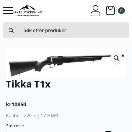
0
Search
for:
Tikka T1x
kr
10850
Kaliber: 22lr og 17 HMR
Størrelse