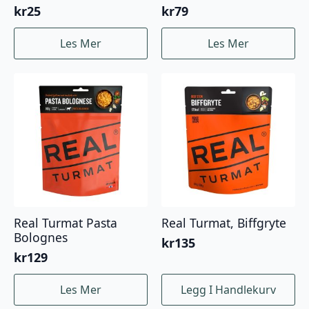
kr
25
kr
79
Les Mer
Les Mer
Real Turmat Pasta
Real Turmat, Biffgryte
Bolognes
kr
135
kr
129
Les Mer
Legg I Handlekurv