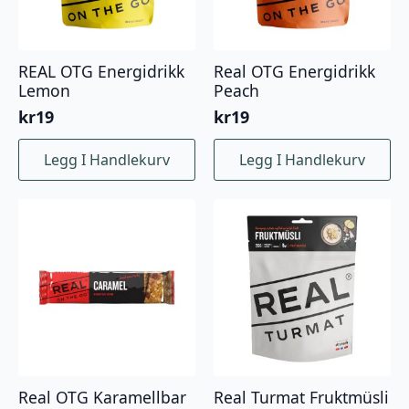
REAL OTG Energidrikk
Real OTG Energidrikk
Lemon
Peach
kr
19
kr
19
Legg I Handlekurv
Legg I Handlekurv
Real OTG Karamellbar
Real Turmat Fruktmüsli