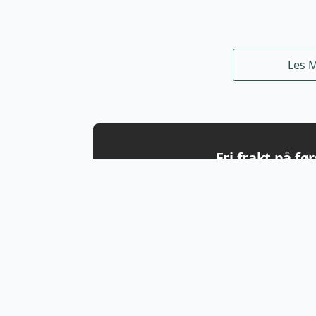
Les 
Fri frakt på fø
Få fri frakt på første ordre + tips, tester o
utstyret.
Lyngdal jakt og fiskesenter
Inform
AS
Kjøpsvilk
Besøksadresse: Agnefestveien
Min side