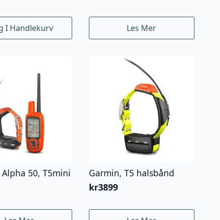
g I Handlekurv
Les Mer
 Alpha 50, T5mini
Garmin, T5 halsbånd
kr
3899