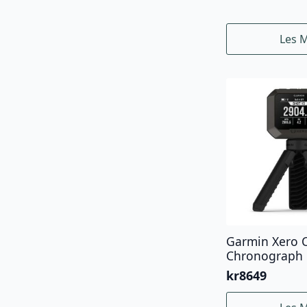
Les 
Garmin Xero 
Chronograph
kr
8649