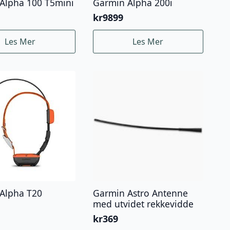
Alpha 100 T5mini
Garmin Alpha 200i
kr
9899
Les Mer
Les Mer
Alpha T20
Garmin Astro Antenne
med utvidet rekkevidde
kr
369