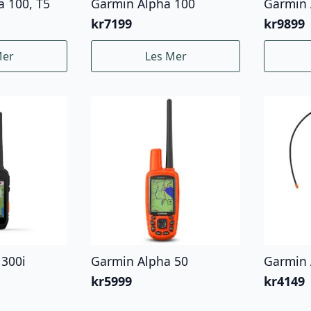
a 100, T5
Garmin Alpha 100
Garmin 
kr
7199
kr
9899
Mer
Les Mer
 300i
Garmin Alpha 50
Garmin 
kr
5999
kr
4149