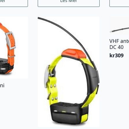
Mer
Les Mer
VHF ant
DC 40
kr
309
ni