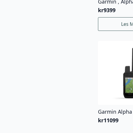
Garmin , Alph
kr
9399
Les 
Garmin Alpha
kr
11099