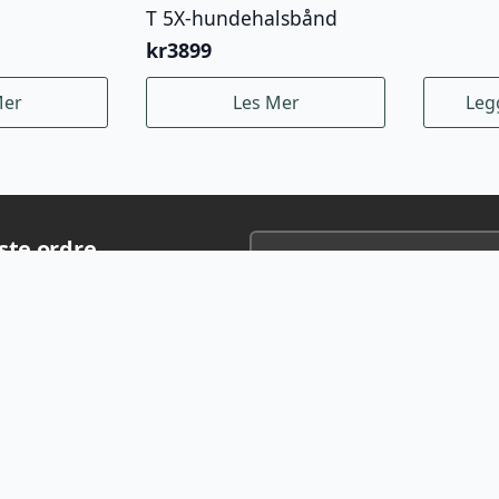
T 5X-hundehalsbånd
kr
3899
Mer
Les Mer
Leg
rste ordre
g tilbud fra folk som faktisk bruker
asjon
Informasjon
Vi 
år
Mandag-Fredag 10-17
Lørdag 10-14