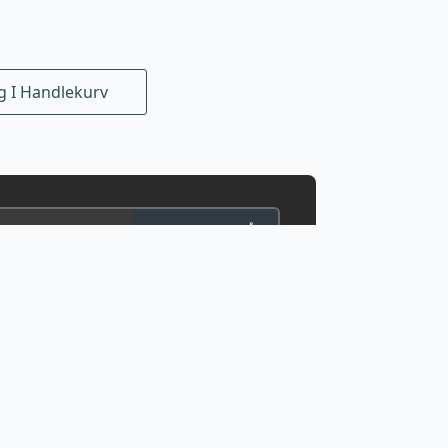
g I Handlekurv
MELD MEG PÅ
er sosiale