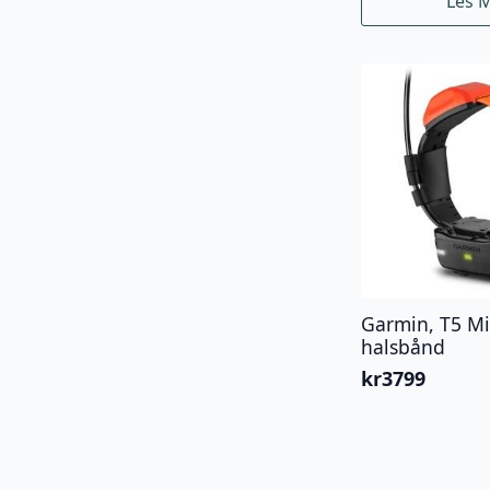
Les 
Garmin, T5 Mi
halsbånd
kr
3799