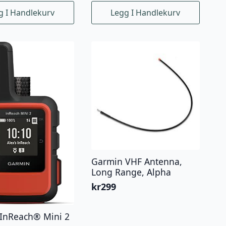
g I Handlekurv
Legg I Handlekurv
Garmin VHF Antenna,
Long Range, Alpha
kr
299
InReach® Mini 2