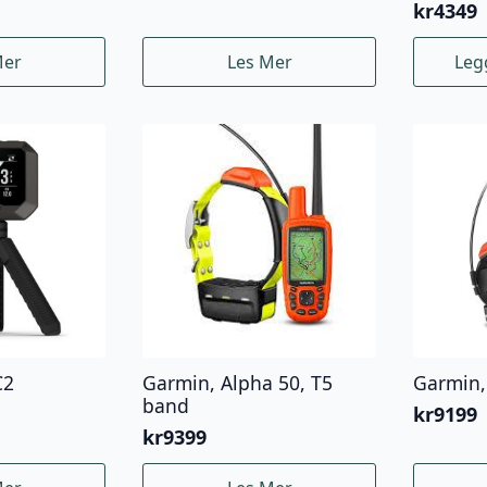
kr
4349
Mer
Les Mer
Leg
C2
Garmin, Alpha 50, T5
Garmin,
band
kr
9199
kr
9399