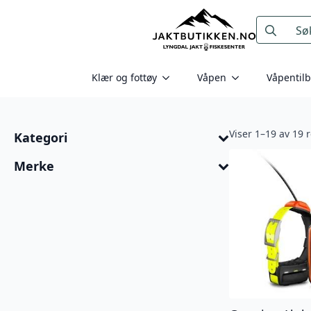
Search
for:
Klær og fottøy
Våpen
Våpentil
Viser 1–19 av 19 r
Kategori
Merke