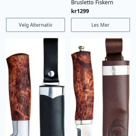
Brusletto Fiskern
kr
1299
Dette
Velg Alternativ
Les Mer
produktet
har
flere
varianter.
Alternativene
kan
velges
på
produktsiden