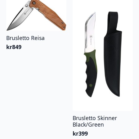
Brusletto Reisa
kr
849
Brusletto Skinner
Black/Green
kr
399