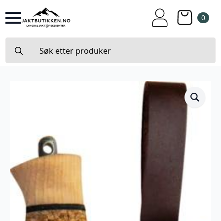
0
Search
for: