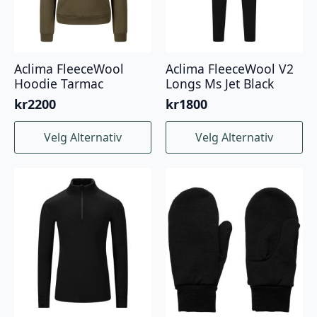
Aclima FleeceWool V2
Aclima FleeceWool
Longs Ms Jet Black
Hoodie Tarmac
kr
1800
kr
2200
Dette
Dette
Velg Alternativ
Velg Alternativ
produktet
produktet
har
har
flere
flere
varianter.
varianter.
Alternativene
Alternativene
kan
kan
velges
velges
på
på
produktsiden
produktsiden