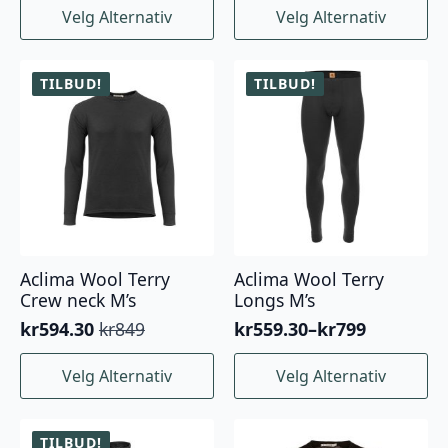
Dette
Dette
Velg Alternativ
Velg Alternativ
produktet
produktet
har
har
flere
flere
TILBUD!
TILBUD!
varianter.
varianter.
Alternativene
Alternativene
kan
kan
velges
velges
på
på
produktsiden
produktsiden
Aclima Wool Terry
Aclima Wool Terry
Crew neck M’s
Longs M’s
kr
594.30
kr
849
kr
559.30
–
kr
799
Opprinnelig
Nåværende
Prisområde:
pris
pris
kr559.30
Dette
Dette
Velg Alternativ
Velg Alternativ
var:
er:
til
produktet
produktet
kr849.
kr594.30.
kr799
har
har
flere
flere
TILBUD!