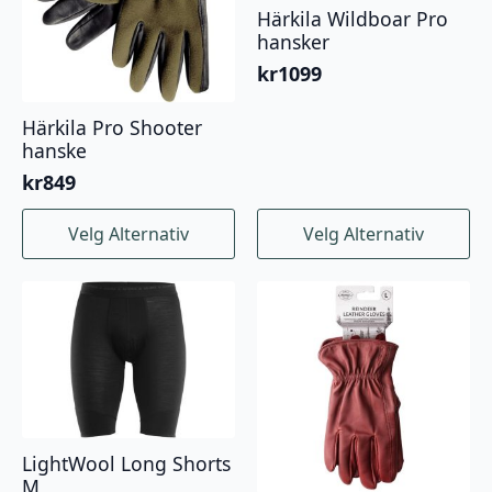
Härkila Wildboar Pro
på
på
hansker
produktsiden
produktsiden
kr
1099
Härkila Pro Shooter
hanske
kr
849
Dette
Dette
Velg Alternativ
Velg Alternativ
produktet
produktet
har
har
flere
flere
varianter.
varianter.
Alternativene
Alternativene
kan
kan
velges
velges
på
på
produktsiden
produktsiden
LightWool Long Shorts
M