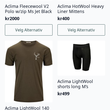
Aclima Fleecewool V2
Aclima HotWool Heavy
Polo w/zip Ms Jet Black
Liner Mittens
kr
2000
kr
400
Dette
Dette
Velg Alternativ
Velg Alternativ
produktet
produktet
har
har
flere
flere
varianter.
varianter.
Alternativene
Alternativene
kan
kan
velges
velges
på
på
produktsiden
produktsiden
Aclima LightWool
shorts long M’s
kr
499
Aclima LightWool 140