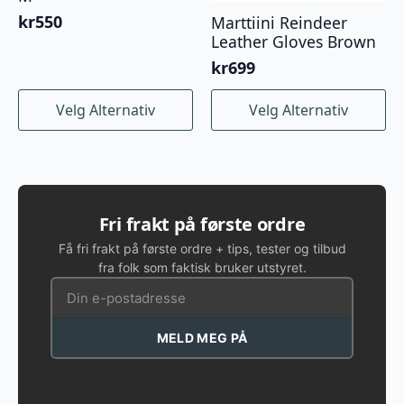
kr
550
Marttiini Reindeer
Leather Gloves Brown
kr
699
Dette
Dette
Velg Alternativ
Velg Alternativ
produktet
produktet
har
har
flere
flere
varianter.
varianter.
Alternativene
Alternativene
kan
kan
Fri frakt på første ordre
velges
velges
Få fri frakt på første ordre + tips, tester og tilbud
på
på
fra folk som faktisk bruker utstyret.
produktsiden
produktsiden
MELD MEG PÅ