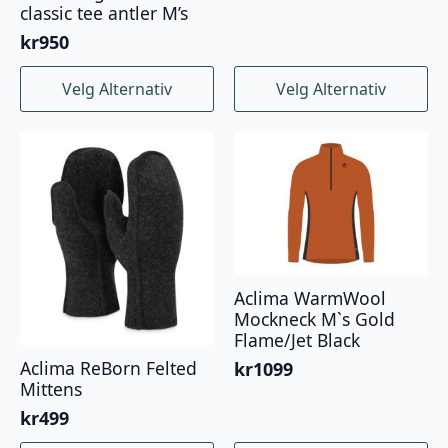
classic tee antler M’s
kr
950
Dette
Dette
Velg Alternativ
Velg Alternativ
produktet
produktet
har
har
flere
flere
varianter.
varianter.
Alternativene
Alternativene
kan
kan
velges
velges
på
på
produktsiden
produktsiden
Aclima WarmWool
Mockneck M`s Gold
Flame/Jet Black
Aclima ReBorn Felted
kr
1099
Mittens
kr
499