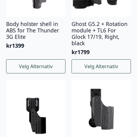
Body holster shell in
Ghost G5.2 + Rotation
ABS for The Thunder
module + TL6 For
3G Elite
Glock 17/19, Right,
black
kr
1399
kr
1799
Dette
Dette
Velg Alternativ
Velg Alternativ
produktet
produktet
har
har
flere
flere
varianter.
varianter.
Alternativene
Alternativene
kan
kan
velges
velges
på
på
produktsiden
produktsiden