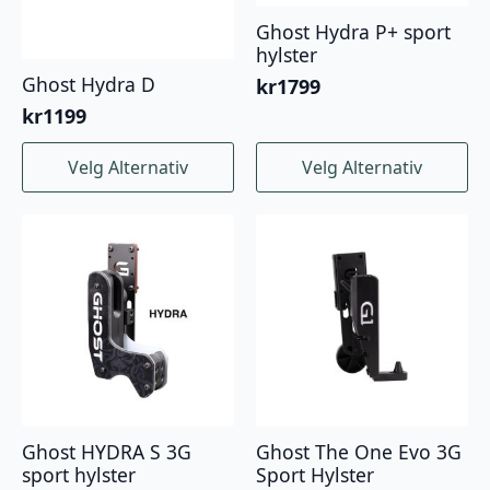
Ghost Hydra P+ sport
hylster
Ghost Hydra D
kr
1799
kr
1199
Dette
Dette
Velg Alternativ
Velg Alternativ
produktet
produktet
har
har
flere
flere
varianter.
varianter.
Alternativene
Alternativene
kan
kan
velges
velges
på
på
produktsiden
produktsiden
Ghost HYDRA S 3G
Ghost The One Evo 3G
sport hylster
Sport Hylster