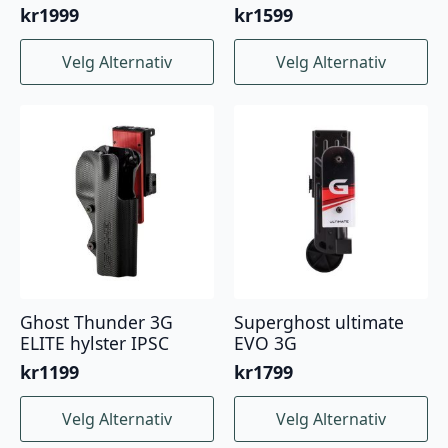
kr
1999
kr
1599
Dette
Dette
Velg Alternativ
Velg Alternativ
produktet
produktet
har
har
flere
flere
varianter.
varianter.
Alternativene
Alternativene
kan
kan
velges
velges
på
på
produktsiden
produktsiden
Ghost Thunder 3G
Superghost ultimate
ELITE hylster IPSC
EVO 3G
kr
1199
kr
1799
Dette
Dette
Velg Alternativ
Velg Alternativ
produktet
produktet