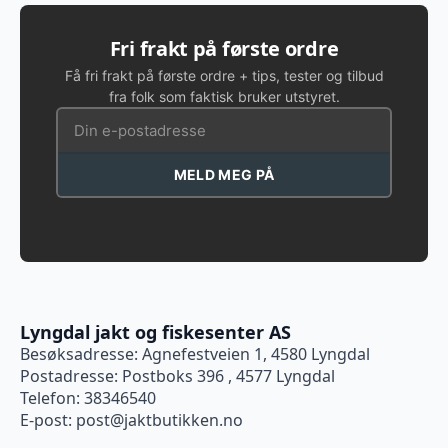
Alternativene
kan
Fri frakt på første ordre
velges
Få fri frakt på første ordre + tips, tester og tilbud
på
fra folk som faktisk bruker utstyret.
produktsiden
MELD MEG PÅ
Lyngdal jakt og fiskesenter AS
Besøksadresse: Agnefestveien 1, 4580 Lyngdal
Postadresse: Postboks 396 , 4577 Lyngdal
Telefon: 38346540
E-post:
post@jaktbutikken.no