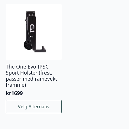
har
har
flere
flere
varianter.
varianter.
Alternativene
Alternativene
kan
kan
velges
velges
på
på
produktsiden
produktsiden
The One Evo IPSC
Sport Holster (frest,
passer med ramevekt
framme)
kr
1699
Dette
Velg Alternativ
produktet
har
flere
varianter.